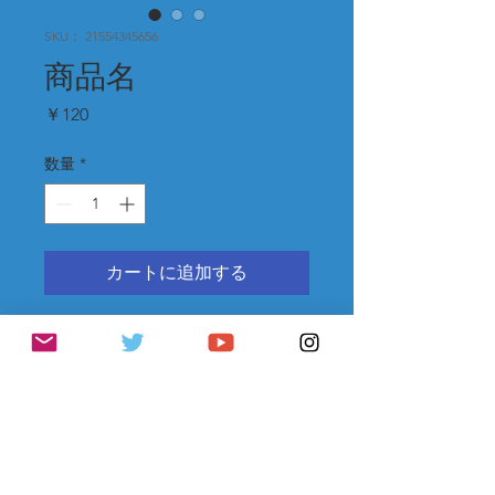
SKU： 21554345656
商品名
価
￥120
格
数量
*
カートに追加する
商品の詳細を入力してください。あな
たの商品の特徴やおすすめのポイント
をわかりやすく説明しましょう。
商品情報
商品の詳細を入力してください。サイ